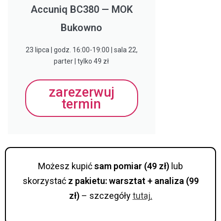
Accuniq BC380 — MOK
Bukowno
23 lipca | godz. 16:00-19:00 | sala 22,
parter | tylko 49 zł
zarezerwuj
termin
Możesz kupić
sam pomiar (49 zł)
lub
skorzystać
z pakietu: warsztat + analiza (99
zł)
– szczegóły
tutaj
.