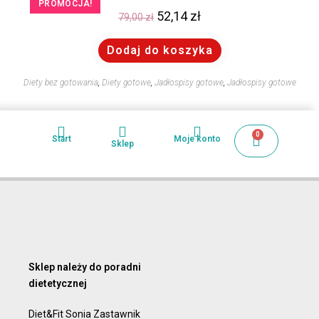
PROMOCJA!
52,14
zł
79,00
zł
Dodaj do koszyka
Diety bez gotowania
,
Diety gotowe
,
Jadłospisy gotowe
,
Jadłospisy gotowe
0
Start
Moje konto
Sklep
Sklep należy do poradni
dietetycznej
Diet&Fit Sonia Zastawnik